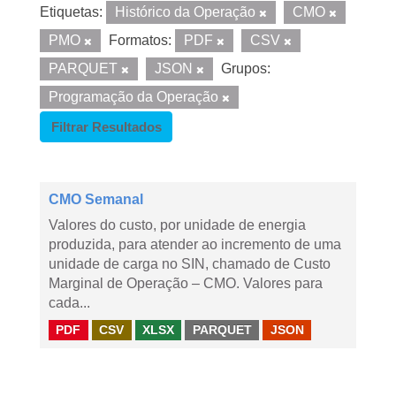
Etiquetas:
Histórico da Operação
CMO
PMO
Formatos:
PDF
CSV
PARQUET
JSON
Grupos:
Programação da Operação
Filtrar Resultados
CMO Semanal
Valores do custo, por unidade de energia
produzida, para atender ao incremento de uma
unidade de carga no SIN, chamado de Custo
Marginal de Operação – CMO. Valores para
cada...
PDF
CSV
XLSX
PARQUET
JSON