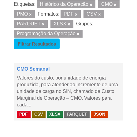
Etiquetas:
Histórico da Operação
CMO
PMO
Formatos:
PDF
CSV
PARQUET
XLSX
Grupos:
Programação da Operação
Filtrar Resultados
CMO Semanal
Valores do custo, por unidade de energia
produzida, para atender ao incremento de uma
unidade de carga no SIN, chamado de Custo
Marginal de Operação – CMO. Valores para
cada...
PDF
CSV
XLSX
PARQUET
JSON