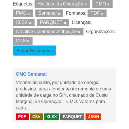
Etiquetas:
Histórico da Operação
CMO
PMO
Semanal
Formatos:
PDF
XLSX
PARQUET
Licenças:
Creative Commons Atribuição
Organizações:
ONS
Filtrar Resultados
CMO Semanal
Valores do custo, por unidade de energia
produzida, para atender ao incremento de uma
unidade de carga no SIN, chamado de Custo
Marginal de Operação – CMO. Valores para
cada...
PDF
CSV
XLSX
PARQUET
JSON