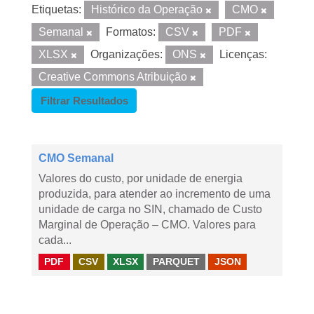
Etiquetas:
Histórico da Operação
CMO
Semanal
Formatos:
CSV
PDF
XLSX
Organizações:
ONS
Licenças:
Creative Commons Atribuição
Filtrar Resultados
CMO Semanal
Valores do custo, por unidade de energia
produzida, para atender ao incremento de uma
unidade de carga no SIN, chamado de Custo
Marginal de Operação – CMO. Valores para
cada...
PDF
CSV
XLSX
PARQUET
JSON