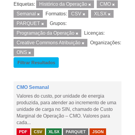
Etiquetas:
Histórico da Operação
CMO
Semanal
Formatos:
CSV
XLSX
PARQUET
Grupos:
Programação da Operação
Licenças:
Creative Commons Atribuição
Organizações:
ONS
Filtrar Resultados
CMO Semanal
Valores do custo, por unidade de energia
produzida, para atender ao incremento de uma
unidade de carga no SIN, chamado de Custo
Marginal de Operação – CMO. Valores para
cada...
PDF
CSV
XLSX
PARQUET
JSON