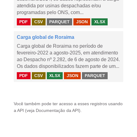
atendida por usinas despachadas e/ou
programadas pelo ONS, com...
PDF
CSV
PARQUET
JSON
XLSX
Carga global de Roraima
Carga global de Roraima no período de
fevereiro-2022 a agosto-2025, em atendimento
ao Despacho nº 2.282, de 6 de agosto de 2024.
Os dados disponibilizados fazem parte de um...
PDF
CSV
XLSX
JSON
PARQUET
Você também pode ter acesso a esses registros usando
a
API
(veja
Documentação da API
).