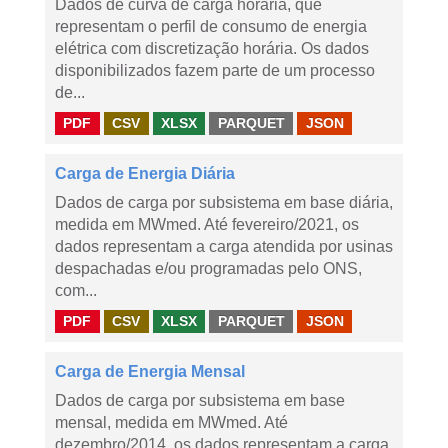
Dados de curva de carga horária, que
representam o perfil de consumo de energia
elétrica com discretização horária. Os dados
disponibilizados fazem parte de um processo
de...
PDF
CSV
XLSX
PARQUET
JSON
Carga de Energia Diária
Dados de carga por subsistema em base diária,
medida em MWmed. Até fevereiro/2021, os
dados representam a carga atendida por usinas
despachadas e/ou programadas pelo ONS,
com...
PDF
CSV
XLSX
PARQUET
JSON
Carga de Energia Mensal
Dados de carga por subsistema em base
mensal, medida em MWmed. Até
dezembro/2014, os dados representam a carga