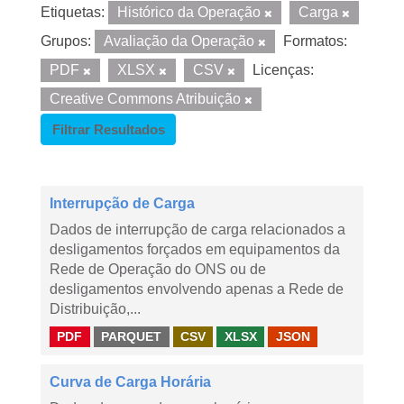
Etiquetas:
Histórico da Operação
Carga
Grupos:
Avaliação da Operação
Formatos:
PDF
XLSX
CSV
Licenças:
Creative Commons Atribuição
Filtrar Resultados
Interrupção de Carga
Dados de interrupção de carga relacionados a
desligamentos forçados em equipamentos da
Rede de Operação do ONS ou de
desligamentos envolvendo apenas a Rede de
Distribuição,...
PDF
PARQUET
CSV
XLSX
JSON
Curva de Carga Horária