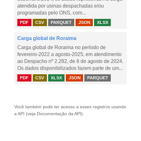
atendida por usinas despachadas e/ou
programadas pelo ONS, com...
PDF
CSV
PARQUET
JSON
XLSX
Carga global de Roraima
Carga global de Roraima no período de
fevereiro-2022 a agosto-2025, em atendimento
ao Despacho nº 2.282, de 6 de agosto de 2024.
Os dados disponibilizados fazem parte de um...
PDF
CSV
XLSX
JSON
PARQUET
Você também pode ter acesso a esses registros usando
a
API
(veja
Documentação da API
).