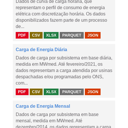
Dados de curva de carga horária, que
representam o perfil de consumo de energia
elétrica com discretização horária. Os dados
disponibilizados fazem parte de um processo
de...
PDF
CSV
XLSX
PARQUET
JSON
Carga de Energia Diária
Dados de carga por subsistema em base diária,
medida em MWmed. Até fevereiro/2021, os
dados representam a carga atendida por usinas
despachadas e/ou programadas pelo ONS,
com...
PDF
CSV
XLSX
PARQUET
JSON
Carga de Energia Mensal
Dados de carga por subsistema em base
mensal, medida em MWmed. Até
dezembro/2014, os dados representam a carga