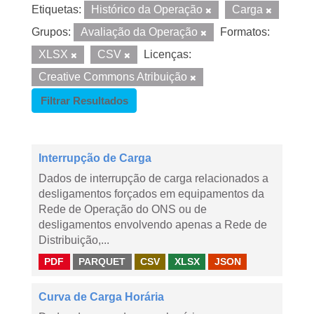
Etiquetas:
Histórico da Operação
Carga
Grupos:
Avaliação da Operação
Formatos:
XLSX
CSV
Licenças:
Creative Commons Atribuição
Filtrar Resultados
Interrupção de Carga
Dados de interrupção de carga relacionados a
desligamentos forçados em equipamentos da
Rede de Operação do ONS ou de
desligamentos envolvendo apenas a Rede de
Distribuição,...
PDF
PARQUET
CSV
XLSX
JSON
Curva de Carga Horária