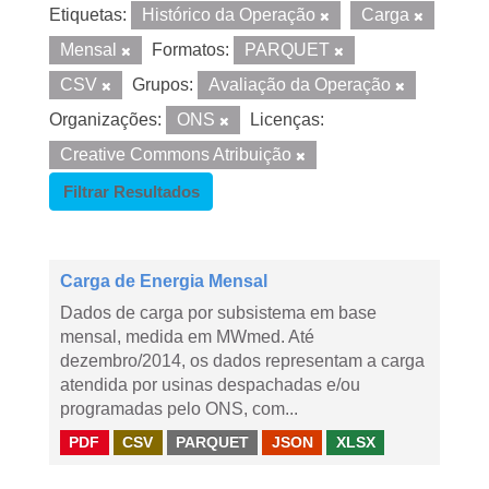
Etiquetas:
Histórico da Operação
Carga
Mensal
Formatos:
PARQUET
CSV
Grupos:
Avaliação da Operação
Organizações:
ONS
Licenças:
Creative Commons Atribuição
Filtrar Resultados
Carga de Energia Mensal
Dados de carga por subsistema em base
mensal, medida em MWmed. Até
dezembro/2014, os dados representam a carga
atendida por usinas despachadas e/ou
programadas pelo ONS, com...
PDF
CSV
PARQUET
JSON
XLSX