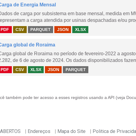
Carga de Energia Mensal
Dados de carga por subsistema em base mensal, medida em M
representam a carga atendida por usinas despachadas e/ou pr
PDF
CSV
PARQUET
JSON
XLSX
Carga global de Roraima
Carga global de Roraima no período de fevereiro-2022 a agos
2.282, de 6 de agosto de 2024. Os dados disponibilizados fazem
PDF
CSV
XLSX
JSON
PARQUET
cê também pode ter acesso a esses registros usando a
API
(veja
Docu
 ABERTOS
Endereços
Mapa do Site
Politica de Privacid