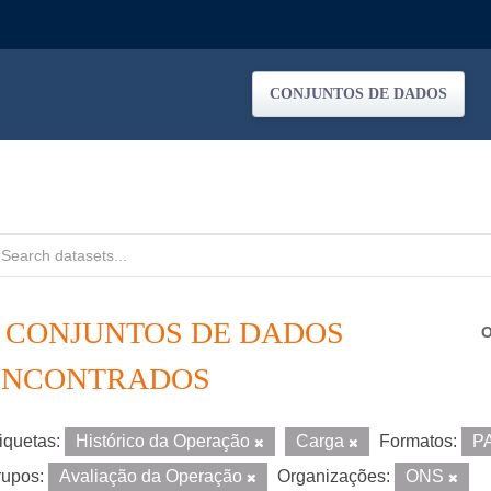
CONJUNTOS DE DADOS
5 CONJUNTOS DE DADOS
O
ENCONTRADOS
iquetas:
Histórico da Operação
Carga
Formatos:
P
upos:
Avaliação da Operação
Organizações:
ONS