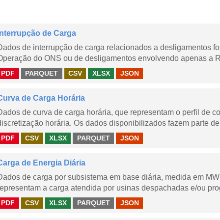
Interrupção de Carga
Dados de interrupção de carga relacionados a desligamentos 
Operação do ONS ou de desligamentos envolvendo apenas a Red
PDF
PARQUET
CSV
XLSX
JSON
Curva de Carga Horária
Dados de curva de carga horária, que representam o perfil de c
discretização horária. Os dados disponibilizados fazem parte de
PDF
CSV
XLSX
PARQUET
JSON
Carga de Energia Diária
Dados de carga por subsistema em base diária, medida em MWm
representam a carga atendida por usinas despachadas e/ou pr
PDF
CSV
XLSX
PARQUET
JSON