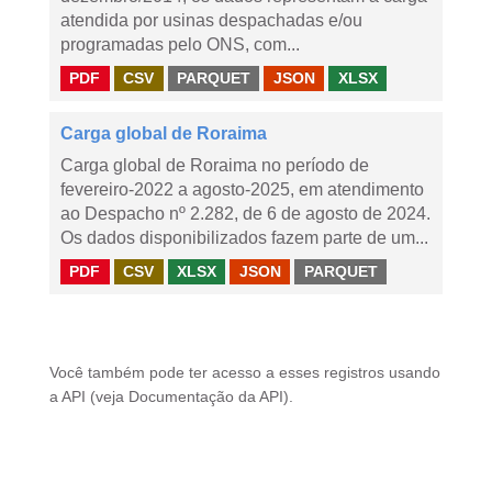
atendida por usinas despachadas e/ou
programadas pelo ONS, com...
PDF
CSV
PARQUET
JSON
XLSX
Carga global de Roraima
Carga global de Roraima no período de
fevereiro-2022 a agosto-2025, em atendimento
ao Despacho nº 2.282, de 6 de agosto de 2024.
Os dados disponibilizados fazem parte de um...
PDF
CSV
XLSX
JSON
PARQUET
Você também pode ter acesso a esses registros usando
a
API
(veja
Documentação da API
).