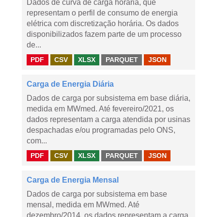
Dados de curva de carga horária, que
representam o perfil de consumo de energia
elétrica com discretização horária. Os dados
disponibilizados fazem parte de um processo
de...
PDF
CSV
XLSX
PARQUET
JSON
Carga de Energia Diária
Dados de carga por subsistema em base diária,
medida em MWmed. Até fevereiro/2021, os
dados representam a carga atendida por usinas
despachadas e/ou programadas pelo ONS,
com...
PDF
CSV
XLSX
PARQUET
JSON
Carga de Energia Mensal
Dados de carga por subsistema em base
mensal, medida em MWmed. Até
dezembro/2014, os dados representam a carga