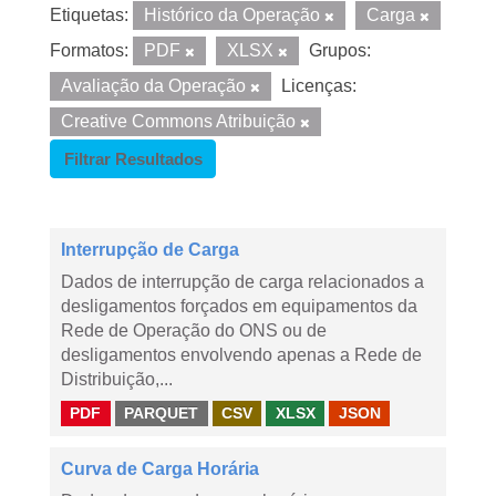
Etiquetas:
Histórico da Operação
Carga
Formatos:
PDF
XLSX
Grupos:
Avaliação da Operação
Licenças:
Creative Commons Atribuição
Filtrar Resultados
Interrupção de Carga
Dados de interrupção de carga relacionados a
desligamentos forçados em equipamentos da
Rede de Operação do ONS ou de
desligamentos envolvendo apenas a Rede de
Distribuição,...
PDF
PARQUET
CSV
XLSX
JSON
Curva de Carga Horária