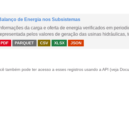
Balanço de Energia nos Subsistemas
Informações da carga e oferta de energia verificados em periodi
representada pelos valores de geração das usinas hidráulicas, té
PDF
PARQUET
CSV
XLSX
JSON
cê também pode ter acesso a esses registros usando a
API
(veja
Docu