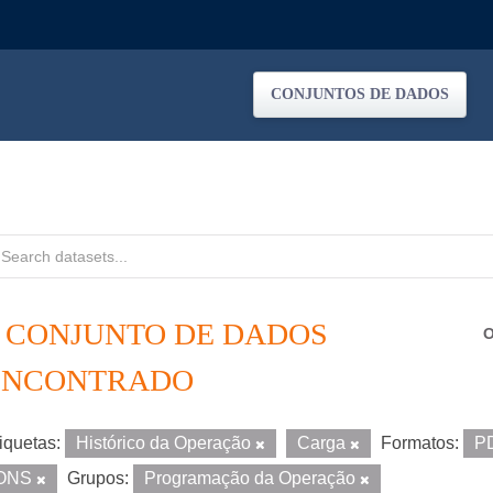
CONJUNTOS DE DADOS
1 CONJUNTO DE DADOS
O
ENCONTRADO
iquetas:
Histórico da Operação
Carga
Formatos:
P
ONS
Grupos:
Programação da Operação