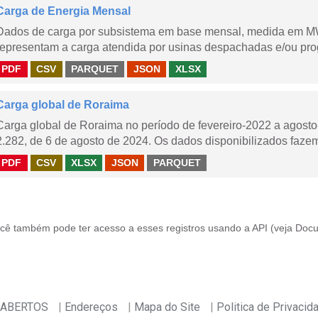
Carga de Energia Mensal
Dados de carga por subsistema em base mensal, medida em M
representam a carga atendida por usinas despachadas e/ou pr
PDF
CSV
PARQUET
JSON
XLSX
Carga global de Roraima
Carga global de Roraima no período de fevereiro-2022 a agos
2.282, de 6 de agosto de 2024. Os dados disponibilizados fazem
PDF
CSV
XLSX
JSON
PARQUET
cê também pode ter acesso a esses registros usando a
API
(veja
Docu
 ABERTOS
Endereços
Mapa do Site
Politica de Privacid