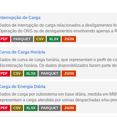
Interrupção de Carga
Dados de interrupção de carga relacionados a desligamentos 
Operação do ONS ou de desligamentos envolvendo apenas a Red
PDF
PARQUET
CSV
XLSX
JSON
Curva de Carga Horária
Dados de curva de carga horária, que representam o perfil de c
discretização horária. Os dados disponibilizados fazem parte de
PDF
CSV
XLSX
PARQUET
JSON
Carga de Energia Diária
Dados de carga por subsistema em base diária, medida em MWm
representam a carga atendida por usinas despachadas e/ou pr
PDF
CSV
XLSX
PARQUET
JSON