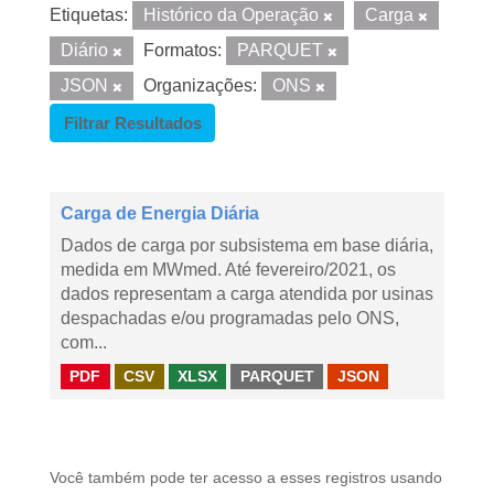
Etiquetas:
Histórico da Operação
Carga
Diário
Formatos:
PARQUET
JSON
Organizações:
ONS
Filtrar Resultados
Carga de Energia Diária
Dados de carga por subsistema em base diária,
medida em MWmed. Até fevereiro/2021, os
dados representam a carga atendida por usinas
despachadas e/ou programadas pelo ONS,
com...
PDF
CSV
XLSX
PARQUET
JSON
Você também pode ter acesso a esses registros usando