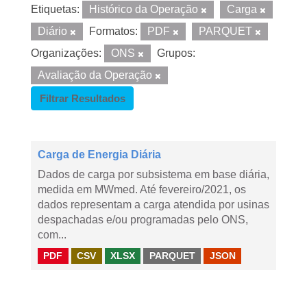
Etiquetas:
Histórico da Operação
Carga
Diário
Formatos:
PDF
PARQUET
Organizações:
ONS
Grupos:
Avaliação da Operação
Filtrar Resultados
Carga de Energia Diária
Dados de carga por subsistema em base diária,
medida em MWmed. Até fevereiro/2021, os
dados representam a carga atendida por usinas
despachadas e/ou programadas pelo ONS,
com...
PDF
CSV
XLSX
PARQUET
JSON