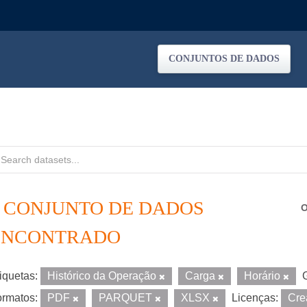
CONJUNTOS DE DADOS
1 CONJUNTO DE DADOS
O
ENCONTRADO
iquetas:
Histórico da Operação
Carga
Horário
rmatos:
PDF
PARQUET
XLSX
Licenças:
Cre