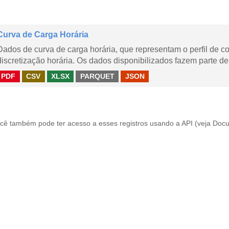
Curva de Carga Horária
Dados de curva de carga horária, que representam o perfil de c
discretização horária. Os dados disponibilizados fazem parte de
PDF
CSV
XLSX
PARQUET
JSON
cê também pode ter acesso a esses registros usando a
API
(veja
Docu