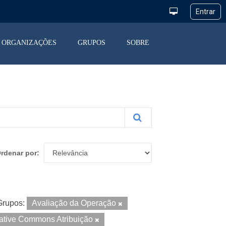
ORGANIZAÇÕES
GRUPOS
SOBRE
rdenar por
Grupos:
Avaliação da Operação
ative Commons Atribuição