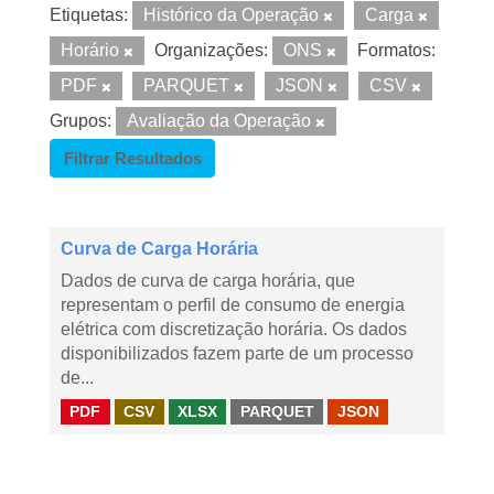
Etiquetas:
Histórico da Operação
Carga
Horário
Organizações:
ONS
Formatos:
PDF
PARQUET
JSON
CSV
Grupos:
Avaliação da Operação
Filtrar Resultados
Curva de Carga Horária
Dados de curva de carga horária, que
representam o perfil de consumo de energia
elétrica com discretização horária. Os dados
disponibilizados fazem parte de um processo
de...
PDF
CSV
XLSX
PARQUET
JSON