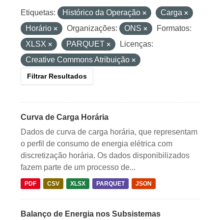
Etiquetas:
Histórico da Operação
Carga
Horário
Organizações:
ONS
Formatos:
XLSX
PARQUET
Licenças:
Creative Commons Atribuição
Filtrar Resultados
Curva de Carga Horária
Dados de curva de carga horária, que representam
o perfil de consumo de energia elétrica com
discretização horária. Os dados disponibilizados
fazem parte de um processo de...
PDF
CSV
XLSX
PARQUET
JSON
Balanço de Energia nos Subsistemas