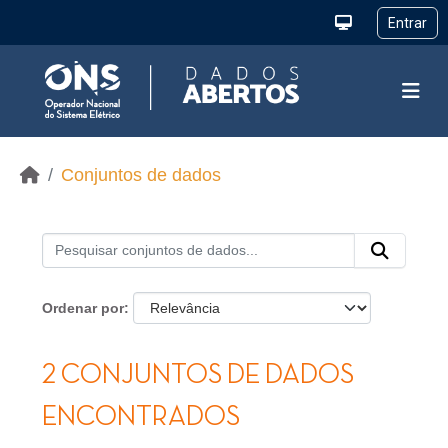
Ir para o conteúdo principal
Conjuntos de dados
Ordenar por
2 CONJUNTOS DE DADOS
ENCONTRADOS