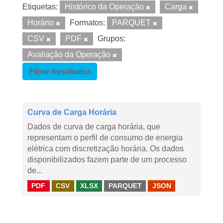
Etiquetas:
Histórico da Operação
Carga
Horário
Formatos:
PARQUET
CSV
PDF
Grupos:
Avaliação da Operação
Filtrar Resultados
Curva de Carga Horária
Dados de curva de carga horária, que
representam o perfil de consumo de energia
elétrica com discretização horária. Os dados
disponibilizados fazem parte de um processo
de...
PDF
CSV
XLSX
PARQUET
JSON