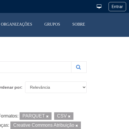
ORGANIZAÇÕES
GRUPOS
SOBRE
rdenar por
Formatos:
PARQUET
CSV
nças:
Creative Commons Atribuição