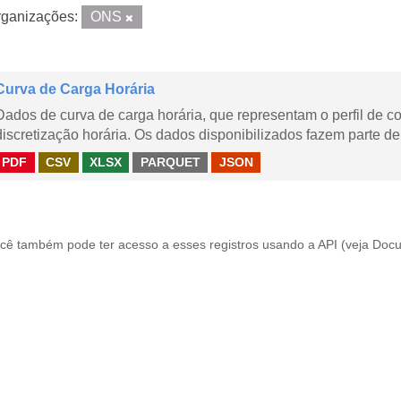
ganizações:
ONS
Curva de Carga Horária
Dados de curva de carga horária, que representam o perfil de c
discretização horária. Os dados disponibilizados fazem parte de
PDF
CSV
XLSX
PARQUET
JSON
cê também pode ter acesso a esses registros usando a
API
(veja
Docu