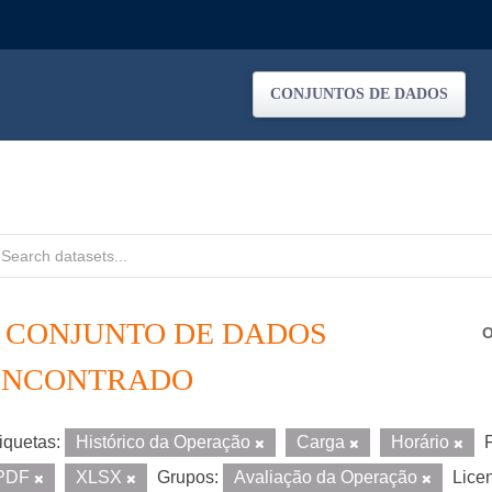
CONJUNTOS DE DADOS
1 CONJUNTO DE DADOS
O
ENCONTRADO
iquetas:
Histórico da Operação
Carga
Horário
PDF
XLSX
Grupos:
Avaliação da Operação
Lice