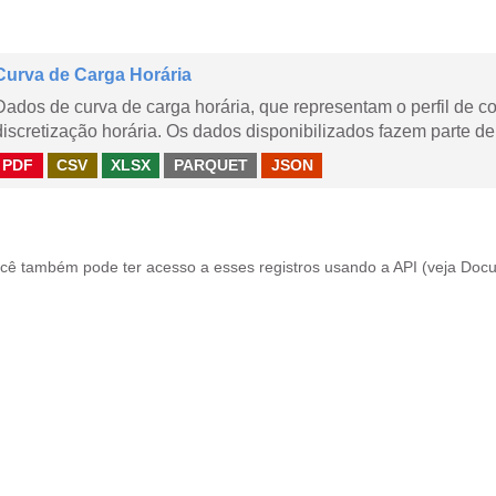
Curva de Carga Horária
Dados de curva de carga horária, que representam o perfil de c
discretização horária. Os dados disponibilizados fazem parte de
PDF
CSV
XLSX
PARQUET
JSON
cê também pode ter acesso a esses registros usando a
API
(veja
Docu