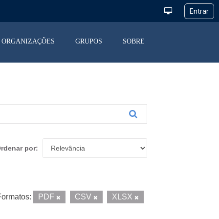
ORGANIZAÇÕES
GRUPOS
SOBRE
rdenar por
Formatos:
PDF
CSV
XLSX