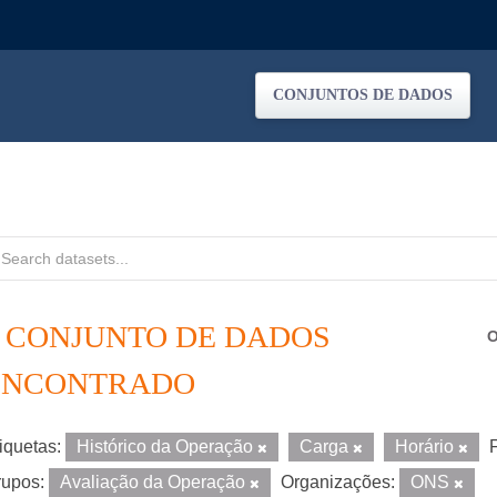
CONJUNTOS DE DADOS
1 CONJUNTO DE DADOS
O
ENCONTRADO
iquetas:
Histórico da Operação
Carga
Horário
upos:
Avaliação da Operação
Organizações:
ONS