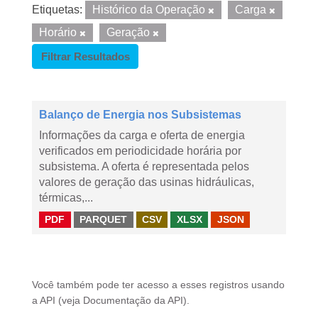
Etiquetas:
Histórico da Operação
Carga
Horário
Geração
Filtrar Resultados
Balanço de Energia nos Subsistemas
Informações da carga e oferta de energia
verificados em periodicidade horária por
subsistema. A oferta é representada pelos
valores de geração das usinas hidráulicas,
térmicas,...
PDF
PARQUET
CSV
XLSX
JSON
Você também pode ter acesso a esses registros usando
a
API
(veja
Documentação da API
).