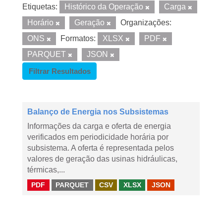
Etiquetas:
Histórico da Operação
Carga
Horário
Geração
Organizações:
ONS
Formatos:
XLSX
PDF
PARQUET
JSON
Filtrar Resultados
Balanço de Energia nos Subsistemas
Informações da carga e oferta de energia
verificados em periodicidade horária por
subsistema. A oferta é representada pelos
valores de geração das usinas hidráulicas,
térmicas,...
PDF
PARQUET
CSV
XLSX
JSON