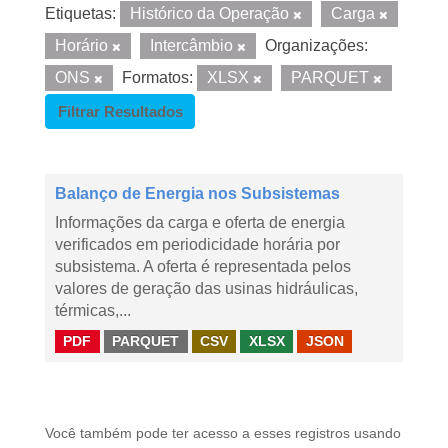
Etiquetas:
Histórico da Operação
Carga
Horário
Intercâmbio
Organizações:
ONS
Formatos:
XLSX
PARQUET
Filtrar Resultados
Balanço de Energia nos Subsistemas
Informações da carga e oferta de energia
verificados em periodicidade horária por
subsistema. A oferta é representada pelos
valores de geração das usinas hidráulicas,
térmicas,...
PDF
PARQUET
CSV
XLSX
JSON
Você também pode ter acesso a esses registros usando