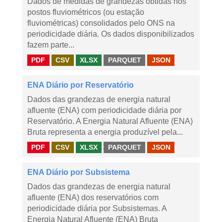
Dados de medidas de grandezas obtidas nos
postos fluviométricos (ou estação
fluviométricas) consolidados pelo ONS na
periodicidade diária. Os dados disponibilizados
fazem parte...
PDF
CSV
XLSX
PARQUET
JSON
ENA Diário por Reservatório
Dados das grandezas de energia natural
afluente (ENA) com periodicidade diária por
Reservatório. A Energia Natural Afluente (ENA)
Bruta representa a energia produzível pela...
PDF
CSV
XLSX
PARQUET
JSON
ENA Diário por Subsistema
Dados das grandezas de energia natural
afluente (ENA) dos reservatórios com
periodicidade diária por Subsistemas. A
Energia Natural Afluente (ENA) Bruta