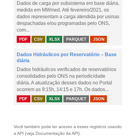
Dados de carga por subsistema em base diária,
medida em MWmed. Até fevereiro/2021, os
dados representam a carga atendida por usinas
despachadas e/ou programadas pelo ONS,
com...
PDF
CSV
XLSX
PARQUET
JSON
Dados Hidráulicos por Reservatório – Base
diária
Dados hidráulicos verificados de reservatórios
consolidados pelo ONS na periodicidade
diária. A atualização desses dados no Portal
ocorrem as 9:15h, 14:15 e 17h. Os dados...
PDF
CSV
XLSX
PARQUET
JSON
Você também pode ter acesso a esses registros usando
a
API
(veja
Documentação da API
).