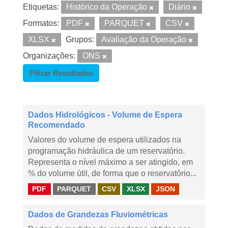
Etiquetas:
Histórico da Operação
Diário
Formatos:
PDF
PARQUET
CSV
XLSX
Grupos:
Avaliação da Operação
Organizações:
ONS
Filtrar Resultados
Dados Hidrológicos - Volume de Espera
Recomendado
Valores do volume de espera utilizados na
programação hidráulica de um reservatório.
Representa o nível máximo a ser atingido, em
% do volume útil, de forma que o reservatório...
PDF
PARQUET
CSV
XLSX
JSON
Dados de Grandezas Fluviométricas