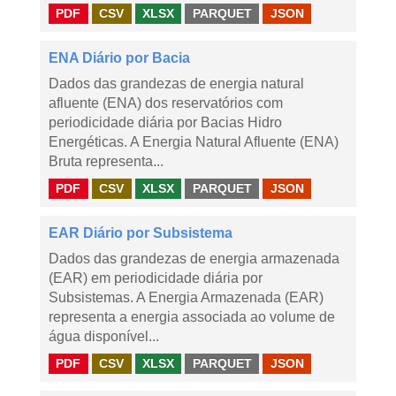
PDF
CSV
XLSX
PARQUET
JSON
ENA Diário por Bacia
Dados das grandezas de energia natural
afluente (ENA) dos reservatórios com
periodicidade diária por Bacias Hidro
Energéticas. A Energia Natural Afluente (ENA)
Bruta representa...
PDF
CSV
XLSX
PARQUET
JSON
EAR Diário por Subsistema
Dados das grandezas de energia armazenada
(EAR) em periodicidade diária por
Subsistemas. A Energia Armazenada (EAR)
representa a energia associada ao volume de
água disponível...
PDF
CSV
XLSX
PARQUET
JSON