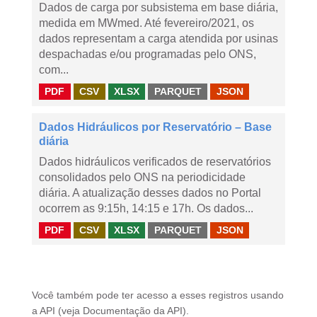
Dados de carga por subsistema em base diária,
medida em MWmed. Até fevereiro/2021, os
dados representam a carga atendida por usinas
despachadas e/ou programadas pelo ONS,
com...
PDF
CSV
XLSX
PARQUET
JSON
Dados Hidráulicos por Reservatório – Base
diária
Dados hidráulicos verificados de reservatórios
consolidados pelo ONS na periodicidade
diária. A atualização desses dados no Portal
ocorrem as 9:15h, 14:15 e 17h. Os dados...
PDF
CSV
XLSX
PARQUET
JSON
Você também pode ter acesso a esses registros usando
a
API
(veja
Documentação da API
).