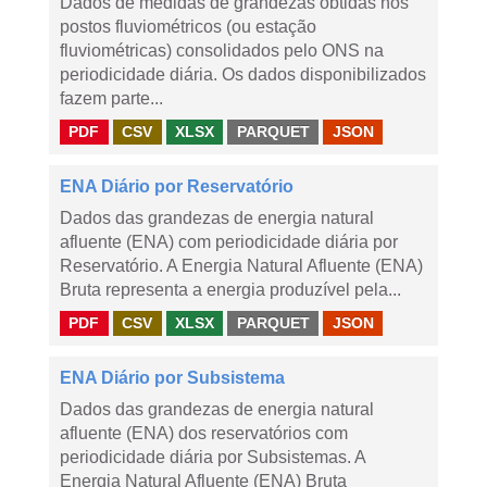
Dados de medidas de grandezas obtidas nos
postos fluviométricos (ou estação
fluviométricas) consolidados pelo ONS na
periodicidade diária. Os dados disponibilizados
fazem parte...
PDF
CSV
XLSX
PARQUET
JSON
ENA Diário por Reservatório
Dados das grandezas de energia natural
afluente (ENA) com periodicidade diária por
Reservatório. A Energia Natural Afluente (ENA)
Bruta representa a energia produzível pela...
PDF
CSV
XLSX
PARQUET
JSON
ENA Diário por Subsistema
Dados das grandezas de energia natural
afluente (ENA) dos reservatórios com
periodicidade diária por Subsistemas. A
Energia Natural Afluente (ENA) Bruta