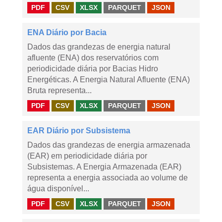
PDF
CSV
XLSX
PARQUET
JSON
ENA Diário por Bacia
Dados das grandezas de energia natural
afluente (ENA) dos reservatórios com
periodicidade diária por Bacias Hidro
Energéticas. A Energia Natural Afluente (ENA)
Bruta representa...
PDF
CSV
XLSX
PARQUET
JSON
EAR Diário por Subsistema
Dados das grandezas de energia armazenada
(EAR) em periodicidade diária por
Subsistemas. A Energia Armazenada (EAR)
representa a energia associada ao volume de
água disponível...
PDF
CSV
XLSX
PARQUET
JSON