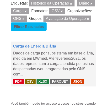
Etiquetas:
Histórico da Operação
Diário
Carga
Formatos:
CSV
Organizações:
ONS
Grupos:
Avaliação da Operação
Filtrar Resultados
Carga de Energia Diária
Dados de carga por subsistema em base diária,
medida em MWmed. Até fevereiro/2021, os
dados representam a carga atendida por usinas
despachadas e/ou programadas pelo ONS,
com...
PDF
CSV
XLSX
PARQUET
JSON
Você também pode ter acesso a esses registros usando