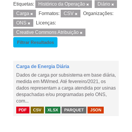
Etiquetas:
Histórico da Operação
Diário
Carga
Formatos:
CSV
Organizações:
ONS
Licenças:
Creative Commons Atribuição
Filtrar Resultados
Carga de Energia Diária
Dados de carga por subsistema em base diária,
medida em MWmed. Até fevereiro/2021, os
dados representam a carga atendida por usinas
despachadas e/ou programadas pelo ONS,
com...
PDF
CSV
XLSX
PARQUET
JSON