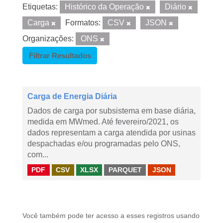
Etiquetas:
Histórico da Operação
Diário
Carga
Formatos:
CSV
JSON
Organizações:
ONS
Filtrar Resultados
Carga de Energia Diária
Dados de carga por subsistema em base diária,
medida em MWmed. Até fevereiro/2021, os
dados representam a carga atendida por usinas
despachadas e/ou programadas pelo ONS,
com...
PDF
CSV
XLSX
PARQUET
JSON
Você também pode ter acesso a esses registros usando