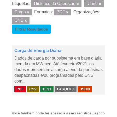
Etiquetas:
Histórico da Operação
Diário
Carga
Formatos:
PDF
Organizações:
ONS
Filtrar Resultados
Carga de Energia Diária
Dados de carga por subsistema em base diária,
medida em MWmed. Até fevereiro/2021, os
dados representam a carga atendida por usinas
despachadas e/ou programadas pelo ONS,
com...
PDF
CSV
XLSX
PARQUET
JSON
Você também pode ter acesso a esses registros usando