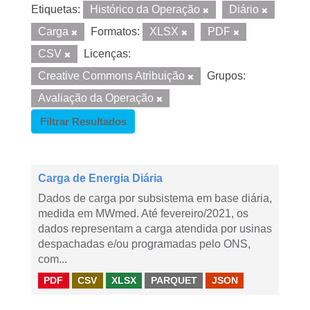
Etiquetas:
Histórico da Operação
Diário
Carga
Formatos:
XLSX
PDF
CSV
Licenças:
Creative Commons Atribuição
Grupos:
Avaliação da Operação
Filtrar Resultados
Carga de Energia Diária
Dados de carga por subsistema em base diária,
medida em MWmed. Até fevereiro/2021, os
dados representam a carga atendida por usinas
despachadas e/ou programadas pelo ONS,
com...
PDF
CSV
XLSX
PARQUET
JSON