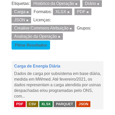
Etiquetas:
Histórico da Operação
Diário
Carga
Formatos:
XLSX
PDF
JSON
Licenças:
Creative Commons Atribuição
Grupos:
Avaliação da Operação
Filtrar Resultados
Carga de Energia Diária
Dados de carga por subsistema em base diária,
medida em MWmed. Até fevereiro/2021, os
dados representam a carga atendida por usinas
despachadas e/ou programadas pelo ONS,
com...
PDF
CSV
XLSX
PARQUET
JSON