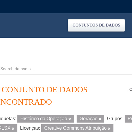
CONJUNTOS DE DADOS
1 CONJUNTO DE DADOS
O
ENCONTRADO
iquetas:
Histórico da Operação
Geração
Grupos:
P
XLSX
Licenças:
Creative Commons Atribuição