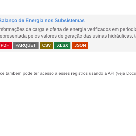
Balanço de Energia nos Subsistemas
Informações da carga e oferta de energia verificados em periodi
representada pelos valores de geração das usinas hidráulicas, té
PDF
PARQUET
CSV
XLSX
JSON
cê também pode ter acesso a esses registros usando a
API
(veja
Docu