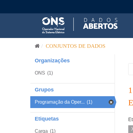
Pular para o conteúdo
CONJUNTOS DE DADOS
Organizações
ONS
(1)
Grupos
Programação da Oper...
(1)
Etiquetas
Et
Carga
(1)