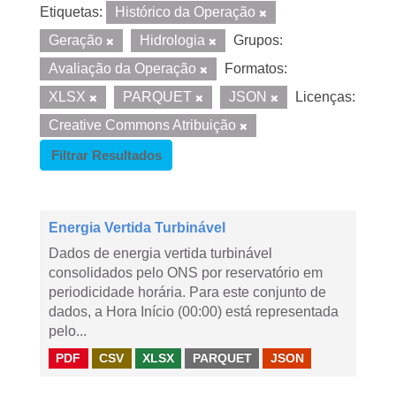
Etiquetas:
Histórico da Operação
Geração
Hidrologia
Grupos:
Avaliação da Operação
Formatos:
XLSX
PARQUET
JSON
Licenças:
Creative Commons Atribuição
Filtrar Resultados
Energia Vertida Turbinável
Dados de energia vertida turbinável
consolidados pelo ONS por reservatório em
periodicidade horária. Para este conjunto de
dados, a Hora Início (00:00) está representada
pelo...
PDF
CSV
XLSX
PARQUET
JSON