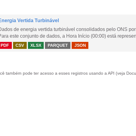
Energia Vertida Turbinável
Dados de energia vertida turbinável consolidados pelo ONS por 
Para este conjunto de dados, a Hora Início (00:00) está represen
PDF
CSV
XLSX
PARQUET
JSON
cê também pode ter acesso a esses registros usando a
API
(veja
Docu