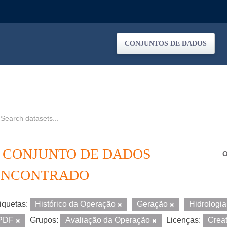
CONJUNTOS DE DADOS
1 CONJUNTO DE DADOS
O
ENCONTRADO
iquetas:
Histórico da Operação
Geração
Hidrologi
PDF
Grupos:
Avaliação da Operação
Licenças:
Crea