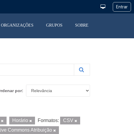
ORGANIZAÇÕES
GRUPOS
SOBRE
rdenar por
a
Horário
Formatos:
CSV
tive Commons Atribuição