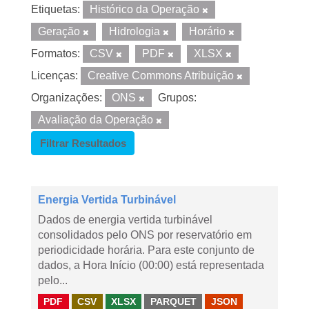
Etiquetas:
Histórico da Operação
Geração
Hidrologia
Horário
Formatos:
CSV
PDF
XLSX
Licenças:
Creative Commons Atribuição
Organizações:
ONS
Grupos:
Avaliação da Operação
Filtrar Resultados
Energia Vertida Turbinável
Dados de energia vertida turbinável
consolidados pelo ONS por reservatório em
periodicidade horária. Para este conjunto de
dados, a Hora Início (00:00) está representada
pelo...
PDF
CSV
XLSX
PARQUET
JSON