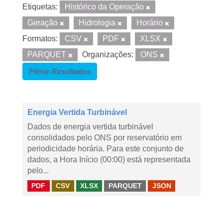
Etiquetas:
Histórico da Operação
Geração
Hidrologia
Horário
Formatos:
CSV
PDF
XLSX
PARQUET
Organizações:
ONS
Filtrar Resultados
Energia Vertida Turbinável
Dados de energia vertida turbinável
consolidados pelo ONS por reservatório em
periodicidade horária. Para este conjunto de
dados, a Hora Início (00:00) está representada
pelo...
PDF
CSV
XLSX
PARQUET
JSON