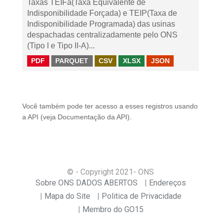
Taxas TEIFa(Taxa Equivalente de
Indisponibilidade Forçada) e TEIP(Taxa de
Indisponibilidade Programada) das usinas
despachadas centralizadamente pelo ONS
(Tipo I e Tipo II-A)...
PDF
PARQUET
CSV
XLSX
JSON
Você também pode ter acesso a esses registros usando
a
API
(veja
Documentação da API
).
© - Copyright
2021
- ONS
Sobre ONS DADOS ABERTOS
Endereços
Mapa do Site
Politica de Privacidade
Membro do GO15