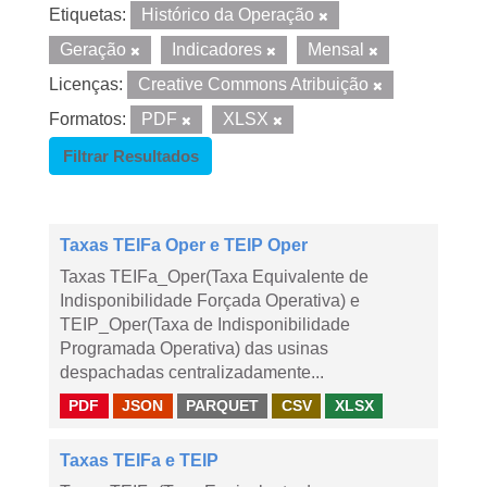
Etiquetas:
Histórico da Operação
Geração
Indicadores
Mensal
Licenças:
Creative Commons Atribuição
Formatos:
PDF
XLSX
Filtrar Resultados
Taxas TEIFa Oper e TEIP Oper
Taxas TEIFa_Oper(Taxa Equivalente de
Indisponibilidade Forçada Operativa) e
TEIP_Oper(Taxa de Indisponibilidade
Programada Operativa) das usinas
despachadas centralizadamente...
PDF
JSON
PARQUET
CSV
XLSX
Taxas TEIFa e TEIP