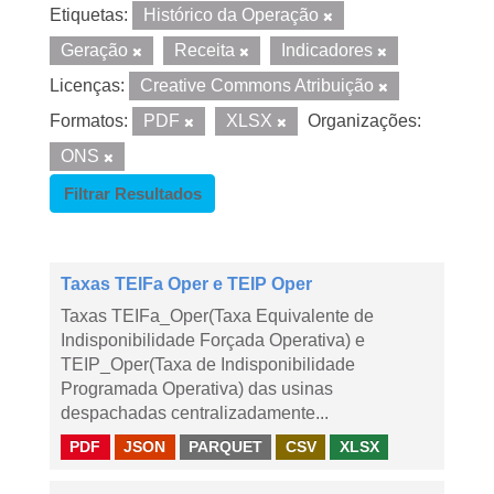
Etiquetas:
Histórico da Operação
Geração
Receita
Indicadores
Licenças:
Creative Commons Atribuição
Formatos:
PDF
XLSX
Organizações:
ONS
Filtrar Resultados
Taxas TEIFa Oper e TEIP Oper
Taxas TEIFa_Oper(Taxa Equivalente de
Indisponibilidade Forçada Operativa) e
TEIP_Oper(Taxa de Indisponibilidade
Programada Operativa) das usinas
despachadas centralizadamente...
PDF
JSON
PARQUET
CSV
XLSX