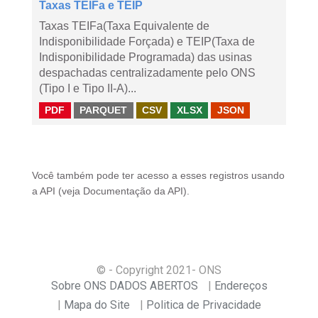
Taxas TEIFa e TEIP
Taxas TEIFa(Taxa Equivalente de
Indisponibilidade Forçada) e TEIP(Taxa de
Indisponibilidade Programada) das usinas
despachadas centralizadamente pelo ONS
(Tipo I e Tipo II-A)...
PDF
PARQUET
CSV
XLSX
JSON
Você também pode ter acesso a esses registros usando
a
API
(veja
Documentação da API
).
© - Copyright
2021
- ONS
Sobre ONS DADOS ABERTOS
Endereços
Mapa do Site
Politica de Privacidade