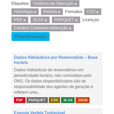
Etiquetas:
Histórico da Operação
Hidrologia
Horário
Formatos:
CSV
PDF
XLSX
PARQUET
Licenças:
Creative Commons Atribuição
Filtrar Resultados
Dados Hidráulicos por Reservatório – Base
horária
Dados hidráulicos de reservatórios em
periodicidade horária, não consistidos pelo
ONS. Os dados disponibilizados são de
responsabilidade dos agentes de geração e
refletem uma...
PDF
PARQUET
CSV
XLSX
JSON
Energia Vertida Turbinável