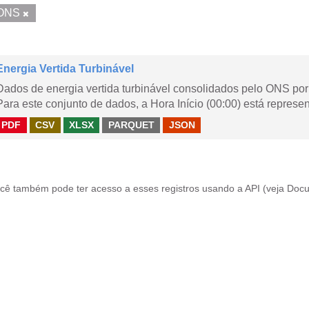
ONS
Energia Vertida Turbinável
Dados de energia vertida turbinável consolidados pelo ONS por 
Para este conjunto de dados, a Hora Início (00:00) está represen
PDF
CSV
XLSX
PARQUET
JSON
cê também pode ter acesso a esses registros usando a
API
(veja
Docu