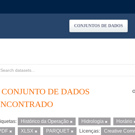
CONJUNTOS DE DADOS
1 CONJUNTO DE DADOS
O
ENCONTRADO
iquetas:
Histórico da Operação
Hidrologia
Horário
PDF
XLSX
PARQUET
Licenças:
Creative Com