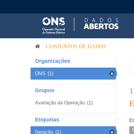
Pular para o conteúdo
CONJUNTOS DE DADOS
Organizações
ONS
(1)
Grupos
Avaliação da Operação
(1)
Etiquetas
Et
Geração
(1)