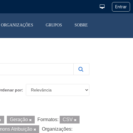
ORGANIZAÇÕES
GRUPOS
SOBRE
rdenar por
Geração
Formatos:
CSV
mons Atribuição
Organizações: