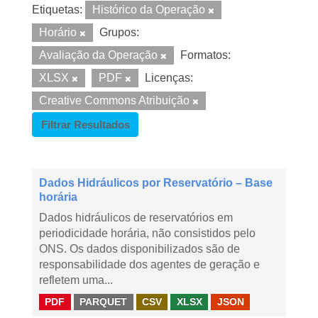
Etiquetas:
Histórico da Operação
Horário
Grupos:
Avaliação da Operação
Formatos:
XLSX
PDF
Licenças:
Creative Commons Atribuição
Filtrar Resultados
Dados Hidráulicos por Reservatório – Base
horária
Dados hidráulicos de reservatórios em
periodicidade horária, não consistidos pelo
ONS. Os dados disponibilizados são de
responsabilidade dos agentes de geração e
refletem uma...
PDF
PARQUET
CSV
XLSX
JSON