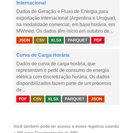
Internacional
Dados de Geração e Fluxo de Energia para
exportação internacional (Argentina e Uruguai),
na modalidade comercial, em base horária, em
MWmed. Os dados têm início em outubro de...
JSON
CSV
XLSX
PARQUET
PDF
Curva de Carga Horária
Dados de curva de carga horária, que
representam o perfil de consumo de energia
elétrica com discretização horária. Os dados
disponibilizados fazem parte de um processo
de...
PDF
CSV
XLSX
PARQUET
JSON
Você também pode ter acesso a esses registros usando
a
API
(veja
Documentação da API
).