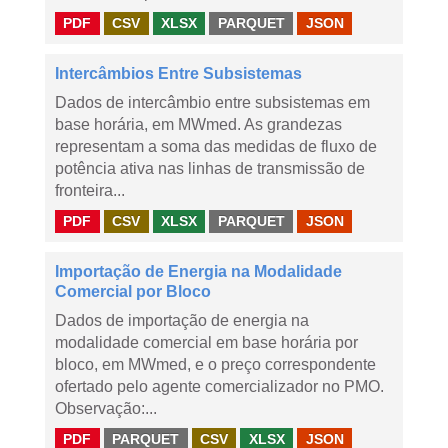
PDF
CSV
XLSX
PARQUET
JSON
Intercâmbios Entre Subsistemas
Dados de intercâmbio entre subsistemas em
base horária, em MWmed. As grandezas
representam a soma das medidas de fluxo de
potência ativa nas linhas de transmissão de
fronteira...
PDF
CSV
XLSX
PARQUET
JSON
Importação de Energia na Modalidade
Comercial por Bloco
Dados de importação de energia na
modalidade comercial em base horária por
bloco, em MWmed, e o preço correspondente
ofertado pelo agente comercializador no PMO.
Observação:...
PDF
PARQUET
CSV
XLSX
JSON