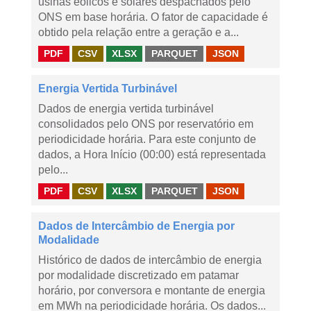
usinas eólicos e solares despachados pelo
ONS em base horária. O fator de capacidade é
obtido pela relação entre a geração e a...
PDF
CSV
XLSX
PARQUET
JSON
Energia Vertida Turbinável
Dados de energia vertida turbinável
consolidados pelo ONS por reservatório em
periodicidade horária. Para este conjunto de
dados, a Hora Início (00:00) está representada
pelo...
PDF
CSV
XLSX
PARQUET
JSON
Dados de Intercâmbio de Energia por
Modalidade
Histórico de dados de intercâmbio de energia
por modalidade discretizado em patamar
horário, por conversora e montante de energia
em MWh na periodicidade horária. Os dados...