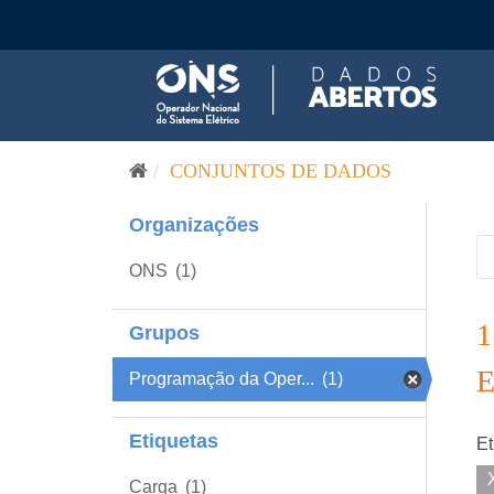
Pular para o conteúdo
CONJUNTOS DE DADOS
Organizações
ONS
(1)
Grupos
Programação da Oper...
(1)
Etiquetas
Et
Carga
(1)