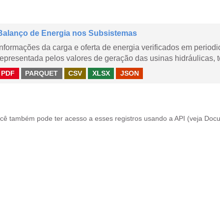
Balanço de Energia nos Subsistemas
Informações da carga e oferta de energia verificados em periodi
representada pelos valores de geração das usinas hidráulicas, té
PDF
PARQUET
CSV
XLSX
JSON
cê também pode ter acesso a esses registros usando a
API
(veja
Docu