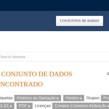
CONJUNTOS DE DADOS
1 CONJUNTO DE DADOS
O
ENCONTRADO
iquetas:
Histórico da Operação
Horário
Grupos:
Pr
XLSX
PDF
Licenças:
Creative Commons Atribuição