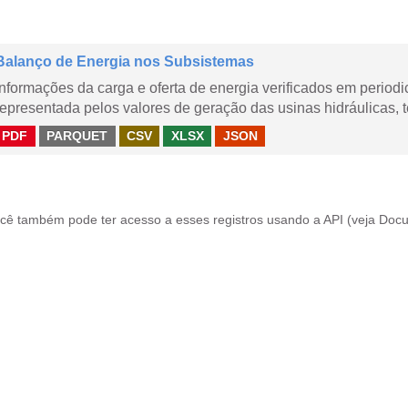
Balanço de Energia nos Subsistemas
Informações da carga e oferta de energia verificados em periodi
representada pelos valores de geração das usinas hidráulicas, té
PDF
PARQUET
CSV
XLSX
JSON
cê também pode ter acesso a esses registros usando a
API
(veja
Docu