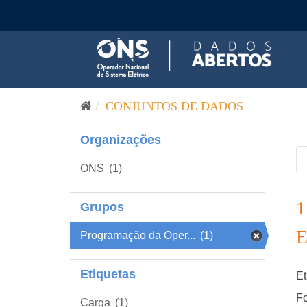
Pular para o conteúdo
CONJUNTOS DE DADOS
Organizações
ONS
(1)
Grupos
Programação da Oper...
(1)
Etiquetas
Et
Fo
Carga
(1)