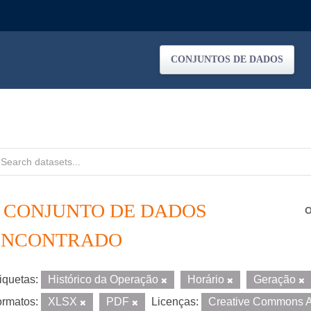
CONJUNTOS DE DADOS
1 CONJUNTO DE DADOS
O
ENCONTRADO
iquetas:
Histórico da Operação
Horário
Geração
rmatos:
XLSX
PDF
Licenças:
Creative Commons A