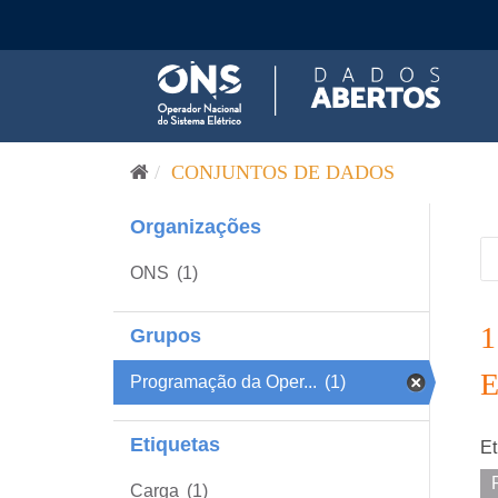
Pular para o conteúdo
CONJUNTOS DE DADOS
Organizações
ONS
(1)
Grupos
Programação da Oper...
(1)
Etiquetas
Et
Carga
(1)