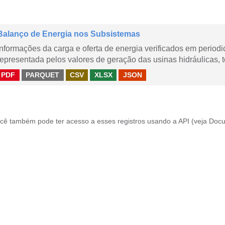
Balanço de Energia nos Subsistemas
Informações da carga e oferta de energia verificados em periodi
representada pelos valores de geração das usinas hidráulicas, té
PDF
PARQUET
CSV
XLSX
JSON
cê também pode ter acesso a esses registros usando a
API
(veja
Docu