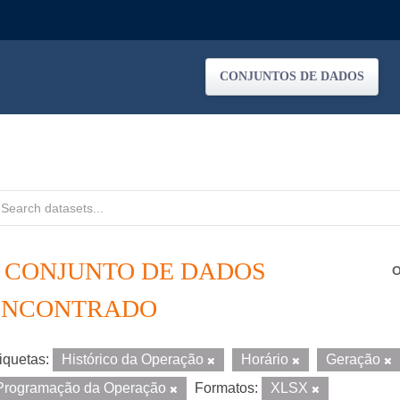
CONJUNTOS DE DADOS
1 CONJUNTO DE DADOS
O
ENCONTRADO
iquetas:
Histórico da Operação
Horário
Geração
Programação da Operação
Formatos:
XLSX