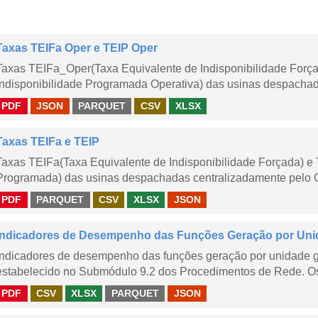
Taxas TEIFa Oper e TEIP Oper
Taxas TEIFa_Oper(Taxa Equivalente de Indisponibilidade Forç
Indisponibilidade Programada Operativa) das usinas despachad
PDF
JSON
PARQUET
CSV
XLSX
Taxas TEIFa e TEIP
Taxas TEIFa(Taxa Equivalente de Indisponibilidade Forçada) e 
Programada) das usinas despachadas centralizadamente pelo ONS
PDF
PARQUET
CSV
XLSX
JSON
Indicadores de Desempenho das Funções Geração por Uni
Indicadores de desempenho das funções geração por unidade 
estabelecido no Submódulo 9.2 dos Procedimentos de Rede. Os 
PDF
CSV
XLSX
PARQUET
JSON