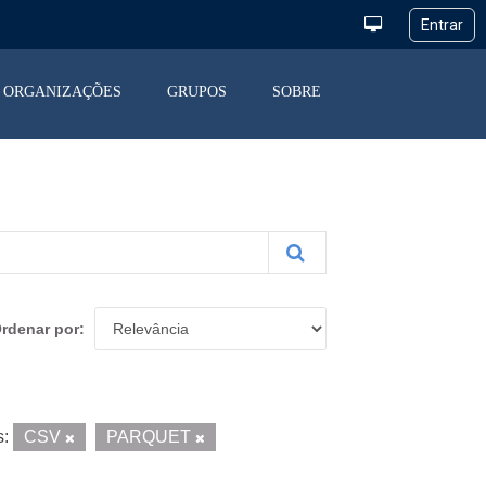
ORGANIZAÇÕES
GRUPOS
SOBRE
rdenar por
s:
CSV
PARQUET