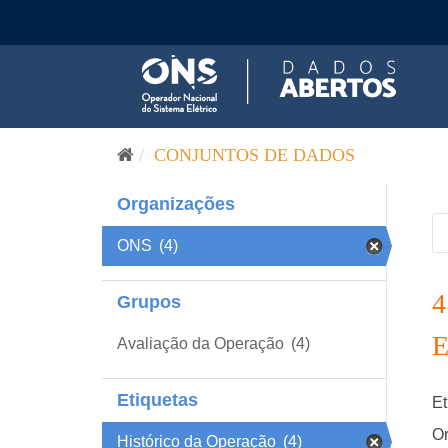
Pular para o conteúdo
CONJUNTOS DE DADOS
Organizações
ONS
(4)
Grupos
Avaliação da Operação
(4)
Etiquetas
Et
Or
Histórico da Operação
(4)