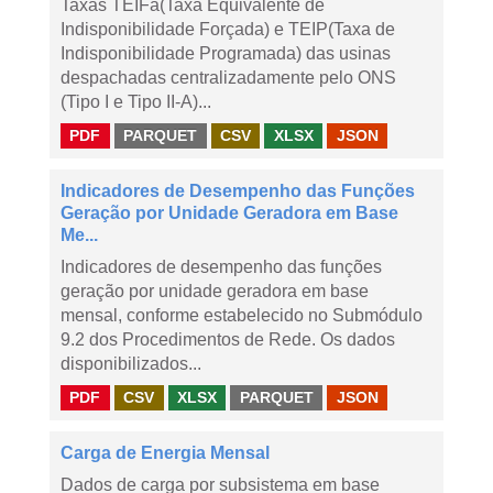
Taxas TEIFa(Taxa Equivalente de
Indisponibilidade Forçada) e TEIP(Taxa de
Indisponibilidade Programada) das usinas
despachadas centralizadamente pelo ONS
(Tipo I e Tipo II-A)...
PDF
PARQUET
CSV
XLSX
JSON
Indicadores de Desempenho das Funções
Geração por Unidade Geradora em Base
Me...
Indicadores de desempenho das funções
geração por unidade geradora em base
mensal, conforme estabelecido no Submódulo
9.2 dos Procedimentos de Rede. Os dados
disponibilizados...
PDF
CSV
XLSX
PARQUET
JSON
Carga de Energia Mensal
Dados de carga por subsistema em base