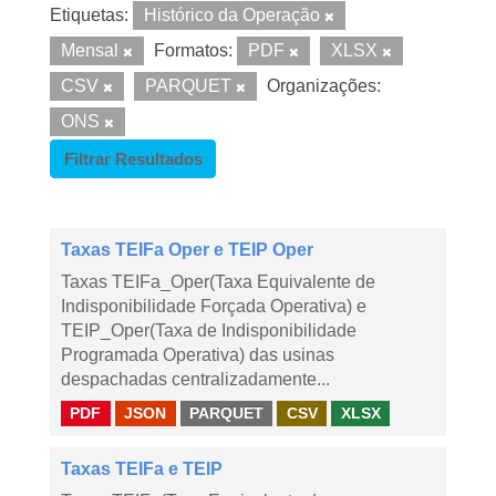
Etiquetas:
Histórico da Operação
Mensal
Formatos:
PDF
XLSX
CSV
PARQUET
Organizações:
ONS
Filtrar Resultados
Taxas TEIFa Oper e TEIP Oper
Taxas TEIFa_Oper(Taxa Equivalente de
Indisponibilidade Forçada Operativa) e
TEIP_Oper(Taxa de Indisponibilidade
Programada Operativa) das usinas
despachadas centralizadamente...
PDF
JSON
PARQUET
CSV
XLSX
Taxas TEIFa e TEIP