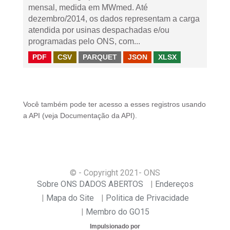
mensal, medida em MWmed. Até
dezembro/2014, os dados representam a carga
atendida por usinas despachadas e/ou
programadas pelo ONS, com...
PDF
CSV
PARQUET
JSON
XLSX
Você também pode ter acesso a esses registros usando
a
API
(veja
Documentação da API
).
© - Copyright
2021
- ONS
Sobre ONS DADOS ABERTOS
Endereços
Mapa do Site
Politica de Privacidade
Membro do GO15
Impulsionado por