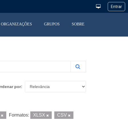
ORGANIZAÇÕES
GRUPOS
SOBRE
rdenar por
s
Formatos:
XLSX
CSV