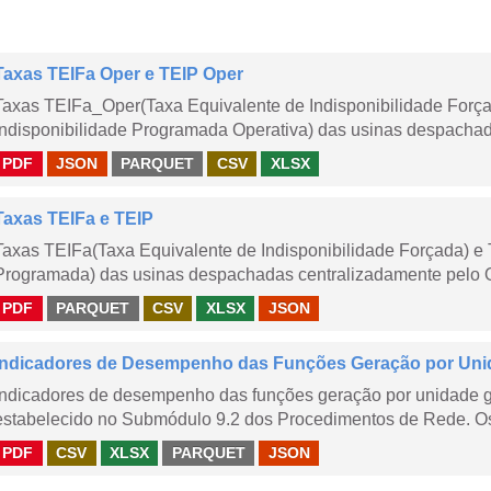
Taxas TEIFa Oper e TEIP Oper
Taxas TEIFa_Oper(Taxa Equivalente de Indisponibilidade Forç
Indisponibilidade Programada Operativa) das usinas despachad
PDF
JSON
PARQUET
CSV
XLSX
Taxas TEIFa e TEIP
Taxas TEIFa(Taxa Equivalente de Indisponibilidade Forçada) e 
Programada) das usinas despachadas centralizadamente pelo ONS
PDF
PARQUET
CSV
XLSX
JSON
Indicadores de Desempenho das Funções Geração por Unid
Indicadores de desempenho das funções geração por unidade 
estabelecido no Submódulo 9.2 dos Procedimentos de Rede. Os 
PDF
CSV
XLSX
PARQUET
JSON