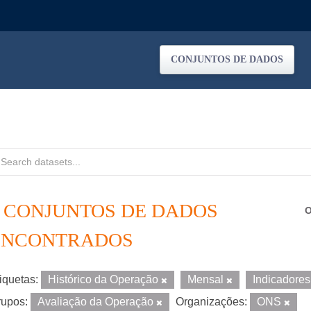
CONJUNTOS DE DADOS
3 CONJUNTOS DE DADOS
O
ENCONTRADOS
iquetas:
Histórico da Operação
Mensal
Indicadore
upos:
Avaliação da Operação
Organizações:
ONS