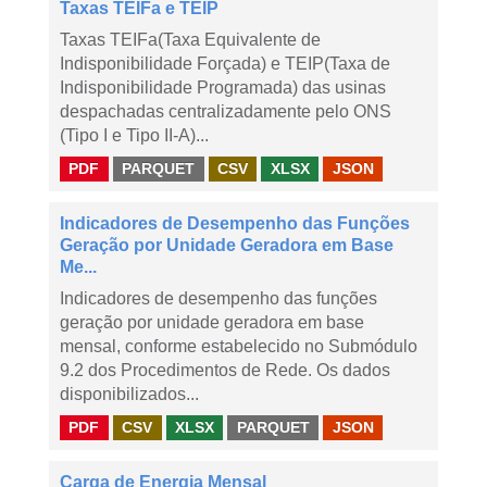
Taxas TEIFa e TEIP
Taxas TEIFa(Taxa Equivalente de
Indisponibilidade Forçada) e TEIP(Taxa de
Indisponibilidade Programada) das usinas
despachadas centralizadamente pelo ONS
(Tipo I e Tipo II-A)...
PDF
PARQUET
CSV
XLSX
JSON
Indicadores de Desempenho das Funções
Geração por Unidade Geradora em Base
Me...
Indicadores de desempenho das funções
geração por unidade geradora em base
mensal, conforme estabelecido no Submódulo
9.2 dos Procedimentos de Rede. Os dados
disponibilizados...
PDF
CSV
XLSX
PARQUET
JSON
Carga de Energia Mensal