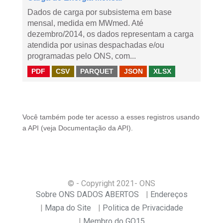
Dados de carga por subsistema em base
mensal, medida em MWmed. Até
dezembro/2014, os dados representam a carga
atendida por usinas despachadas e/ou
programadas pelo ONS, com...
PDF
CSV
PARQUET
JSON
XLSX
Você também pode ter acesso a esses registros usando
a
API
(veja
Documentação da API
).
© - Copyright
2021
- ONS
Sobre ONS DADOS ABERTOS
Endereços
Mapa do Site
Politica de Privacidade
Membro do GO15