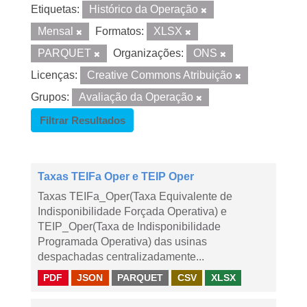
Etiquetas:
Histórico da Operação
Mensal
Formatos:
XLSX
PARQUET
Organizações:
ONS
Licenças:
Creative Commons Atribuição
Grupos:
Avaliação da Operação
Filtrar Resultados
Taxas TEIFa Oper e TEIP Oper
Taxas TEIFa_Oper(Taxa Equivalente de
Indisponibilidade Forçada Operativa) e
TEIP_Oper(Taxa de Indisponibilidade
Programada Operativa) das usinas
despachadas centralizadamente...
PDF
JSON
PARQUET
CSV
XLSX