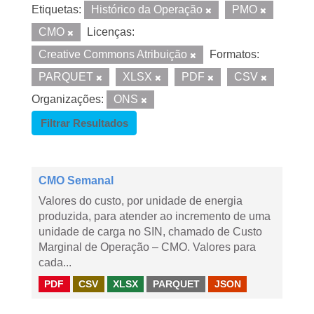
Etiquetas:
Histórico da Operação
PMO
CMO
Licenças:
Creative Commons Atribuição
Formatos:
PARQUET
XLSX
PDF
CSV
Organizações:
ONS
Filtrar Resultados
CMO Semanal
Valores do custo, por unidade de energia
produzida, para atender ao incremento de uma
unidade de carga no SIN, chamado de Custo
Marginal de Operação – CMO. Valores para
cada...
PDF
CSV
XLSX
PARQUET
JSON