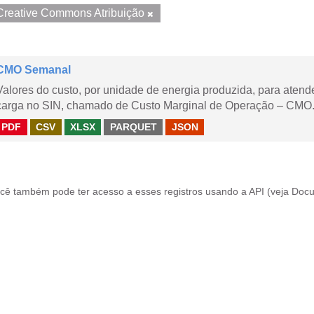
Creative Commons Atribuição
CMO Semanal
Valores do custo, por unidade de energia produzida, para aten
carga no SIN, chamado de Custo Marginal de Operação – CMO. 
PDF
CSV
XLSX
PARQUET
JSON
cê também pode ter acesso a esses registros usando a
API
(veja
Docu