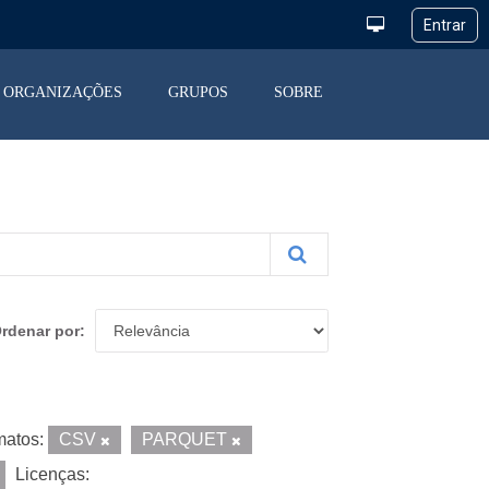
ORGANIZAÇÕES
GRUPOS
SOBRE
rdenar por
matos:
CSV
PARQUET
Licenças: