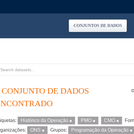
CONJUNTOS DE DADOS
1 CONJUNTO DE DADOS
O
ENCONTRADO
iquetas:
Histórico da Operação
PMO
CMO
For
ganizações:
ONS
Grupos:
Programação da Operação